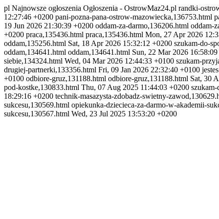
pl
Najnowsze ogłoszenia
Ogłoszenia - OstrowMaz24.pl
randki-ostr
12:27:46 +0200
pani-pozna-pana-ostrow-mazowiecka,136753.html
p
19 Jun 2026 21:30:39 +0200
oddam-za-darmo,136206.html
oddam-z
+0200
praca,135436.html
praca,135436.html
Mon, 27 Apr 2026 12:3
oddam,135256.html
Sat, 18 Apr 2026 15:32:12 +0200
szukam-do-sp
oddam,134641.html
oddam,134641.html
Sun, 22 Mar 2026 16:58:09
siebie,134324.html
Wed, 04 Mar 2026 12:44:33 +0100
szukam-przyj
drugiej-partnerki,133356.html
Fri, 09 Jan 2026 22:32:40 +0100
jeste
+0100
odbiore-gruz,131188.html
odbiore-gruz,131188.html
Sat, 30 
pod-kostke,130833.html
Thu, 07 Aug 2025 11:44:03 +0200
szukam-d
18:29:16 +0200
technik-masazysta-zdobadz-swietny-zawod,130629.
sukcesu,130569.html
opiekunka-dziecieca-za-darmo-w-akademii-suk
sukcesu,130567.html
Wed, 23 Jul 2025 13:53:20 +0200