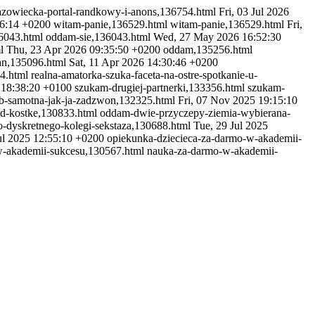
azowiecka-portal-randkowy-i-anons,136754.html
Fri, 03 Jul 2026
26:14 +0200
witam-panie,136529.html
witam-panie,136529.html
Fri,
6043.html
oddam-sie,136043.html
Wed, 27 May 2026 16:52:30
l
Thu, 23 Apr 2026 09:35:50 +0200
oddam,135256.html
an,135096.html
Sat, 11 Apr 2026 14:30:46 +0200
24.html
realna-amatorka-szuka-faceta-na-ostre-spotkanie-u-
 18:38:20 +0100
szukam-drugiej-partnerki,133356.html
szukam-
ub-samotna-jak-ja-zadzwon,132325.html
Fri, 07 Nov 2025 19:15:10
d-kostke,130833.html
oddam-dwie-przyczepy-ziemia-wybierana-
o-dyskretnego-kolegi-sekstaza,130688.html
Tue, 29 Jul 2025
Jul 2025 12:55:10 +0200
opiekunka-dziecieca-za-darmo-w-akademii-
w-akademii-sukcesu,130567.html
nauka-za-darmo-w-akademii-