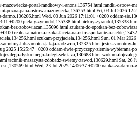
ow-mazowiecka-portal-randkowy-i-anons,136754.html
randki-ostrow-m
ani-pozna-pana-ostrow-mazowiecka,136753.html
Fri, 03 Jul 2026 12:
a-darmo,136206.html
Wed, 03 Jun 2026 17:11:01 +0200
oddam-sie,13
3:11 +0200
piekny-zyrandol,135338.html
piekny-zyrandol,135338.htm
otkan-bez-zobowiazan,135096.html
szukam-do-spotkan-bez-zobowiaz
 +0100
realna-amatorka-szuka-faceta-na-ostre-spotkanie-u-siebie,1343
aciela,134256.html
szukam-przyjaciela,134256.html
Sun, 01 Mar 2026
s-samotmy-lub-samotna-jak-ja-zadzwon,132325.html
jestes-samotmy-l
Aug 2025 15:25:47 +0200
oddam-dwie-przyczepy-ziemia-wybierana-po
ojrzalego-dyskretnego-kolegi-sekstaza,130688.html
szukam-dojrzaleg
html
technik-masazysta-zdobadz-swietny-zawod,130629.html
Sat, 26 
cesu,130569.html
Wed, 23 Jul 2025 14:06:37 +0200
nauka-za-darmo-