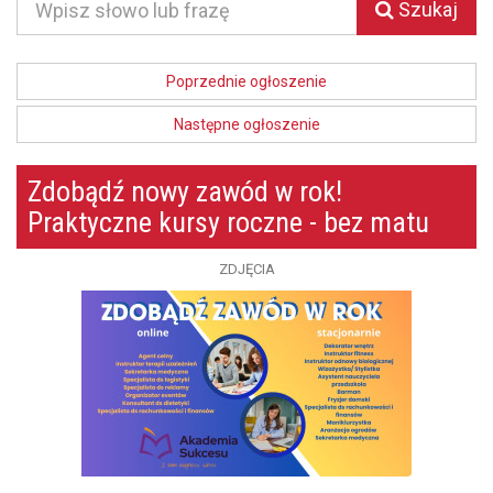
Szukaj
Poprzednie ogłoszenie
Następne ogłoszenie
Zdobądź nowy zawód w rok!
Praktyczne kursy roczne - bez matu
ZDJĘCIA